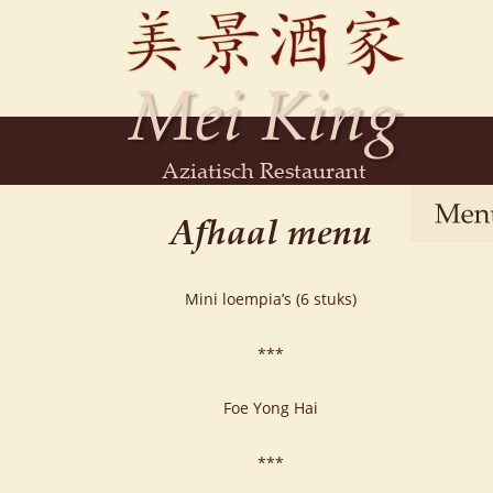
Aziatisch Restaurant
Afhaal menu
Mini loempia’s (6 stuks)
***
Foe Yong Hai
***  